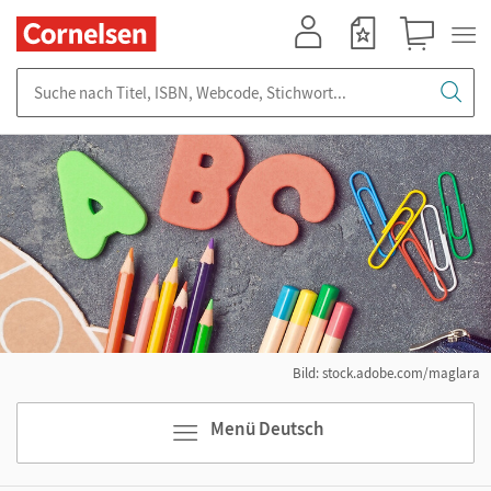
Mein Konto
Merkzettel
Warenkorb
Suche nach Titel, ISBN, Webcode, Stichwort...
Bild: stock.adobe.com/maglara
Menü Deutsch