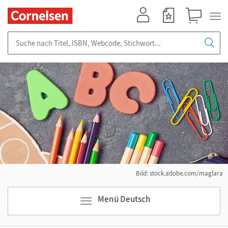
Mein Konto
Merkzettel
Warenkorb
Suche nach Titel, ISBN, Webcode, Stichwort...
Bild: stock.adobe.com/maglara
Menü Deutsch