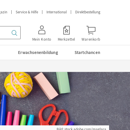
azin
Service & Hilfe
International
Direktbestellung
Mein Konto
Merkzettel
Warenkorb
Erwachsenenbildung
Startchancen
Bild: stock.adobe.com/maglara