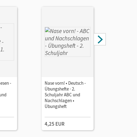
lesen -
Nase vorn! • Deutsch -
Nase vor
Übungshefte · 2.
Übungshe
 und
Schuljahr ABC und
Schulja
Nachschlagen •
Nachsch
Übungsheft
Übungsh
4,25 EUR
4,25 E