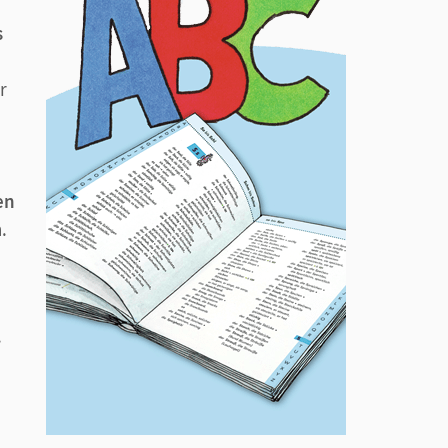
s
r
en
.
.
d