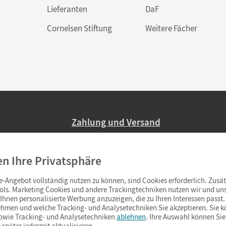
Lieferanten
DaF
Cornelsen Stiftung
Weitere Fächer
Zahlung und Versand
Nur 2,95 EUR Versandkosten in Deutsc
en Ihre Privatsphäre
Ab 59,– EUR Bestellwert liefern wir ve
(Lieferung in 3–6 Tagen).
-Angebot vollständig nutzen zu können, sind Cookies erforderlich. Zusät
ols. Marketing Cookies und andere Trackingtechniken nutzen wir und uns
hnen personalisierte Werbung anzuzeigen, die zu Ihren Interessen passt. 
hmen und welche Tracking- und Analysetechniken Sie akzeptieren. Sie k
sowie Tracking- und Analysetechniken
ablehnen
. Ihre Auswahl können Sie
 später jederzeit aktualisieren