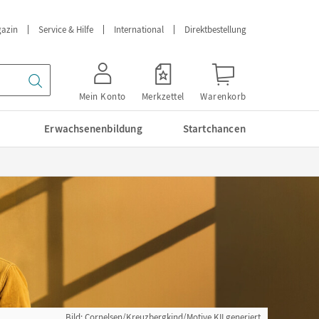
azin
Service & Hilfe
International
Direktbestellung
Mein Konto
Merkzettel
Warenkorb
Erwachsenenbildung
Startchancen
Bild: Cornelsen/Kreuzbergkind/Motive KII generiert