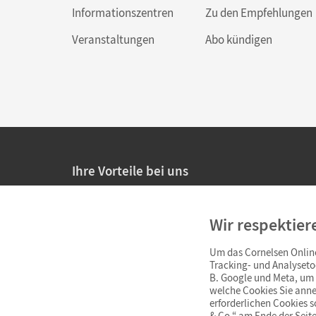
Informationszentren
Zu den Empfehlungen
Veranstaltungen
Abo kündigen
Ihre Vorteile bei uns
20% Prüfnachlass für Lehrkräfte
Wir respektier
Persönliche Angebote für Lehrkräfte
Um das Cornelsen Online
Sicheres Einkaufen mit SSL-Verschlüsselung
Tracking- und Analyseto
B. Google und Meta, um I
Verlängerte
Widerrufsfrist
von 4 Wochen
welche Cookies Sie anne
erforderlichen Cookies 
& Co.“ am Ende der Seite