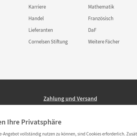
Karriere
Mathematik
Handel
Französisch
Lieferanten
DaF
Cornelsen Stiftung
Weitere Fächer
Zahlung und Versand
Nur 2,95 EUR Versandkosten in Deutsc
en Ihre Privatsphäre
Ab 59,– EUR Bestellwert liefern wir ve
(Lieferung in 3–6 Tagen).
-Angebot vollständig nutzen zu können, sind Cookies erforderlich. Zusät