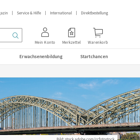
azin
Service & Hilfe
International
Direktbestellung
Mein Konto
Merkzettel
Warenkorb
Erwachsenenbildung
Startchancen
Bild: stock.adobe.com/rcfotostock