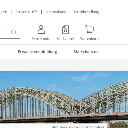
azin
Service & Hilfe
International
Direktbestellung
Mein Konto
Merkzettel
Warenkorb
Erwachsenenbildung
Startchancen
Bild: stock.adobe.com/rcfotostock