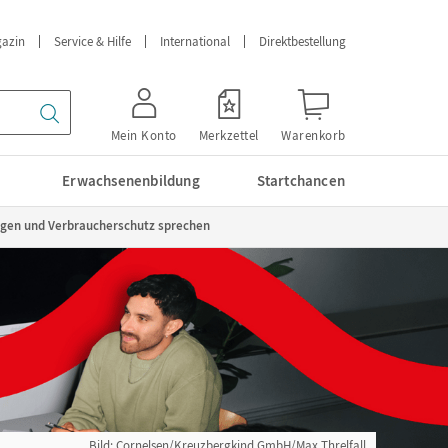
azin
Service & Hilfe
International
Direktbestellung
Mein Konto
Merkzettel
Warenkorb
Erwachsenenbildung
Startchancen
gen und Verbraucherschutz sprechen
Bild: Cornelsen/Kreuzbergkind GmbH/Max Threlfall