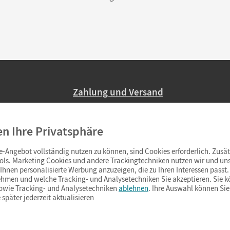
Zahlung und Versand
Nur 2,95 EUR Versandkosten in Deutsc
en Ihre Privatsphäre
Ab 59,– EUR Bestellwert liefern wir ve
(Lieferung in 3–6 Tagen).
-Angebot vollständig nutzen zu können, sind Cookies erforderlich. Zusät
ols. Marketing Cookies und andere Trackingtechniken nutzen wir und uns
hnen personalisierte Werbung anzuzeigen, die zu Ihren Interessen passt. 
hmen und welche Tracking- und Analysetechniken Sie akzeptieren. Sie k
sowie Tracking- und Analysetechniken
ablehnen
. Ihre Auswahl können Sie
 später jederzeit aktualisieren