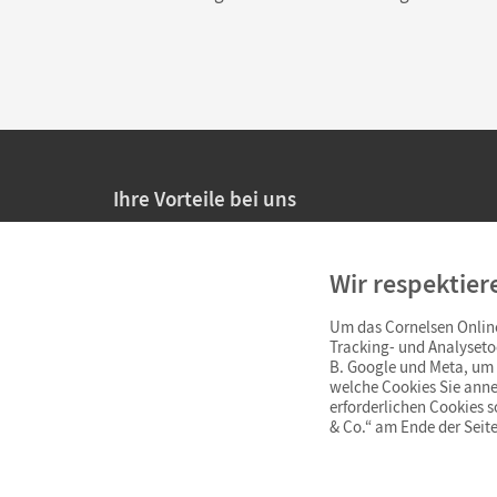
Ihre Vorteile bei uns
20% Prüfnachlass für Lehrkräfte
Wir respektier
Persönliche Angebote für Lehrkräfte
Um das Cornelsen Online
Sicheres Einkaufen mit SSL-Verschlüsselung
Tracking- und Analyseto
B. Google und Meta, um I
Verlängerte
Widerrufsfrist
von 4 Wochen
welche Cookies Sie anne
erforderlichen Cookies 
& Co.“ am Ende der Seite
Schnelle und einfache Retourenabwicklung